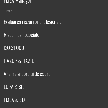
FMEA Manager
Cursuri
Evaluarea riscurilor profesionale
Riscuri psihosociale
ISO 31 000
HAZOP & HAZID
Analiza arborelui de cauze
LOPA & SIL
FMEA & 8D