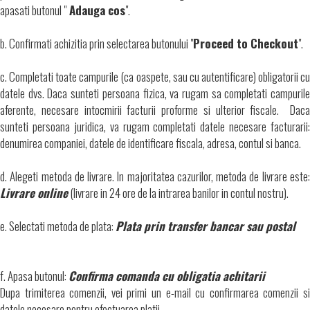
apasati butonul "
Adauga cos
".
b. Confirmati achizitia prin selectarea butonului "
Proceed to Checkout
".
c. Completati toate campurile (ca oaspete, sau cu autentificare) obligatorii cu
datele dvs. Daca sunteti persoana fizica, va rugam sa completati campurile
aferente, necesare intocmirii facturii proforme si ulterior fiscale. Daca
sunteti persoana juridica, va rugam completati datele necesare facturarii:
denumirea companiei, datele de identificare fiscala, adresa, contul si banca.
d. Alegeti metoda de livrare. In majoritatea cazurilor, metoda de livrare este:
Livrare online
(livrare in 24 ore de la intrarea banilor in contul nostru).
e. Selectati metoda de plata:
Plata prin transfer bancar sau postal
f. Apasa butonul:
Confirma comanda cu obligatia achitarii
Dupa trimiterea comenzii, vei primi un e-mail cu confirmarea comenzii si
datele necesare pentru efectuarea platii.